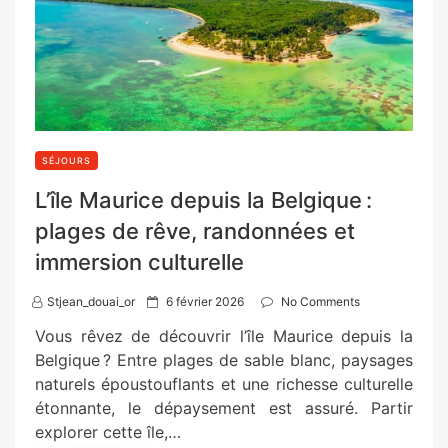
SÉJOURS
L’île Maurice depuis la Belgique :
plages de rêve, randonnées et
immersion culturelle
P
Stjean_douai_or
6 février 2026
No Comments
o
Vous rêvez de découvrir l’île Maurice depuis la
s
Belgique ? Entre plages de sable blanc, paysages
t
naturels époustouflants et une richesse culturelle
e
étonnante, le dépaysement est assuré. Partir
d
explorer cette île,…
o