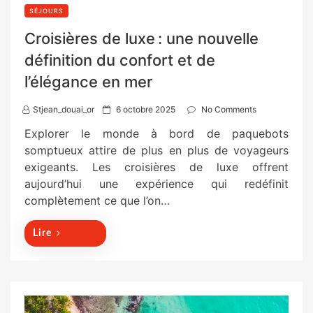
SÉJOURS
Croisières de luxe : une nouvelle
définition du confort et de
l’élégance en mer
P
Stjean_douai_or
6 octobre 2025
No Comments
o
Explorer le monde à bord de paquebots
s
somptueux attire de plus en plus de voyageurs
t
exigeants. Les croisières de luxe offrent
e
aujourd’hui une expérience qui redéfinit
d
complètement ce que l’on…
o
n
Lire