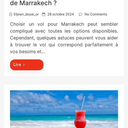
de Marrakech ?
P
Stjean_douai_or
28 octobre 2024
No Comments
o
Choisir un vol pour Marrakech peut sembler
s
compliqué avec toutes les options disponibles.
t
Cependant, quelques astuces peuvent vous aider
e
à trouver le vol qui correspond parfaitement à
d
vos besoins et…
o
n
Lire