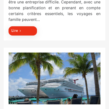
être une entreprise difficile. Cependant, avec une
t
bonne planification et en prenant en compte
e
certains critères essentiels, les voyages en
d
famille peuvent…
o
n
Lire