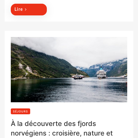
n
Lire
SÉJOURS
À la découverte des fjords
norvégiens : croisière, nature et