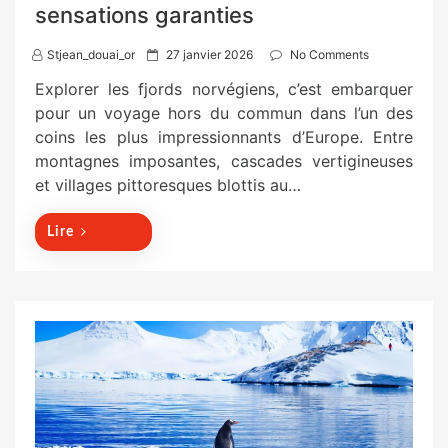
sensations garanties
P
Stjean_douai_or
27 janvier 2026
No Comments
o
Explorer les fjords norvégiens, c’est embarquer
s
pour un voyage hors du commun dans l’un des
t
coins les plus impressionnants d’Europe. Entre
e
montagnes imposantes, cascades vertigineuses
d
et villages pittoresques blottis au…
o
n
Lire