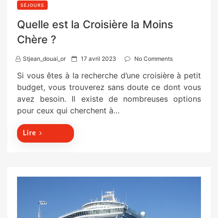
SÉJOURS
Quelle est la Croisière la Moins
Chère ?
P
Stjean_douai_or
17 avril 2023
No Comments
o
Si vous êtes à la recherche d’une croisière à petit
s
budget, vous trouverez sans doute ce dont vous
t
avez besoin. Il existe de nombreuses options
e
pour ceux qui cherchent à…
d
o
Lire
n