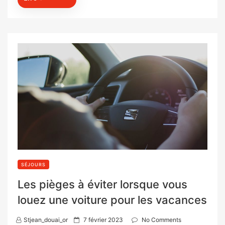
SÉJOURS
Les pièges à éviter lorsque vous
louez une voiture pour les vacances
P
Stjean_douai_or
7 février 2023
No Comments