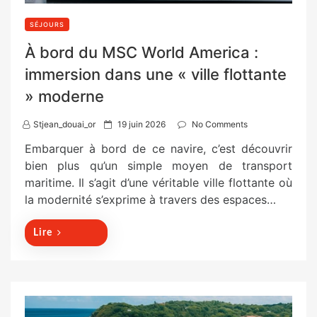
SÉJOURS
À bord du MSC World America :
immersion dans une « ville flottante
» moderne
P
Stjean_douai_or
19 juin 2026
No Comments
o
Embarquer à bord de ce navire, c’est découvrir
s
bien plus qu’un simple moyen de transport
t
maritime. Il s’agit d’une véritable ville flottante où
e
la modernité s’exprime à travers des espaces…
d
o
Lire
n