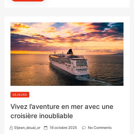
SÉJOURS
Vivez l’aventure en mer avec une
croisière inoubliable
P
Stjean_douai_or
16 octobre 2025
No Comments