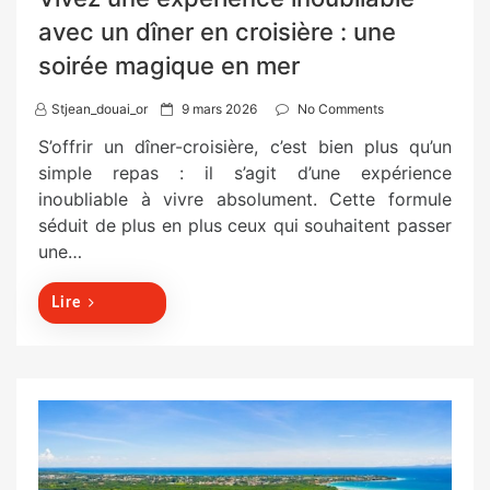
avec un dîner en croisière : une
soirée magique en mer
P
Stjean_douai_or
9 mars 2026
No Comments
o
S’offrir un dîner-croisière, c’est bien plus qu’un
s
simple repas : il s’agit d’une expérience
t
inoubliable à vivre absolument. Cette formule
e
séduit de plus en plus ceux qui souhaitent passer
d
une…
o
n
Lire