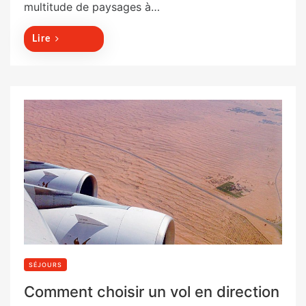
multitude de paysages à…
o
n
Lire
SÉJOURS
Comment choisir un vol en direction