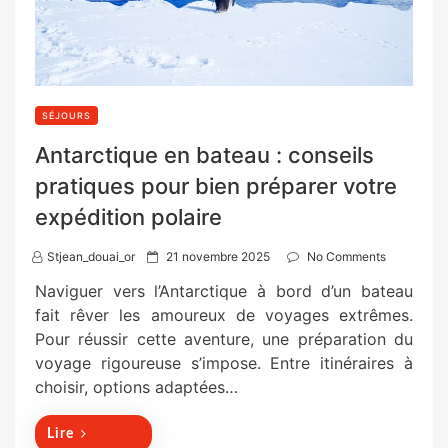
SÉJOURS
Antarctique en bateau : conseils
pratiques pour bien préparer votre
expédition polaire
P
Stjean_douai_or
21 novembre 2025
No Comments
o
Naviguer vers l’Antarctique à bord d’un bateau
s
fait rêver les amoureux de voyages extrêmes.
t
Pour réussir cette aventure, une préparation du
e
voyage rigoureuse s’impose. Entre itinéraires à
d
choisir, options adaptées…
o
n
Lire