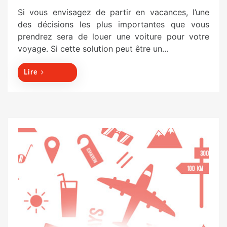
o
Si vous envisagez de partir en vacances, l’une
s
des décisions les plus importantes que vous
t
prendrez sera de louer une voiture pour votre
e
voyage. Si cette solution peut être un…
d
o
Lire
n