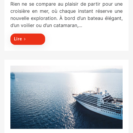
o
Rien ne se compare au plaisir de partir pour une
s
croisière en mer, où chaque instant réserve une
t
nouvelle exploration. À bord d’un bateau élégant,
e
d’un voilier ou d’un catamaran,…
d
o
Lire
n