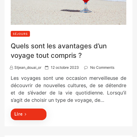
SÉJOURS
Quels sont les avantages d’un
voyage tout compris ?
P
Stjean_douai_or
12 octobre 2023
No Comments
o
Les voyages sont une occasion merveilleuse de
s
découvrir de nouvelles cultures, de se détendre
t
et de s’évader de la vie quotidienne. Lorsqu’il
e
s’agit de choisir un type de voyage, de…
d
o
Lire
n