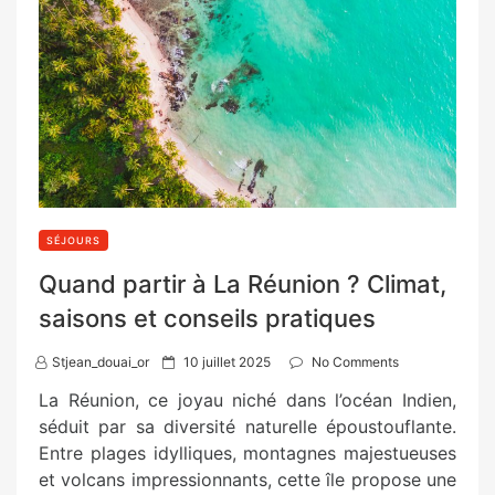
SÉJOURS
Quand partir à La Réunion ? Climat,
saisons et conseils pratiques
P
Stjean_douai_or
10 juillet 2025
No Comments
o
La Réunion, ce joyau niché dans l’océan Indien,
s
séduit par sa diversité naturelle époustouflante.
t
Entre plages idylliques, montagnes majestueuses
e
et volcans impressionnants, cette île propose une
d