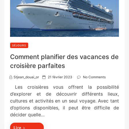
SÉJOURS
Comment planifier des vacances de
croisière parfaites
P
Stjean_douai_or
21 février 2023
No Comments
o
Les croisières vous offrent la possibilité
s
d’explorer et de découvrir différents lieux,
t
cultures et activités en un seul voyage. Avec tant
e
d’options disponibles, il peut être difficile de
d
décider quelle…
o
n
Lire