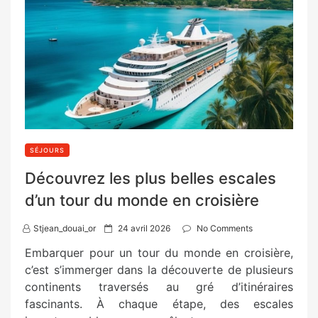
SÉJOURS
Découvrez les plus belles escales
d’un tour du monde en croisière
P
Stjean_douai_or
24 avril 2026
No Comments
o
Embarquer pour un tour du monde en croisière,
s
c’est s’immerger dans la découverte de plusieurs
t
continents traversés au gré d’itinéraires
e
fascinants. À chaque étape, des escales
d