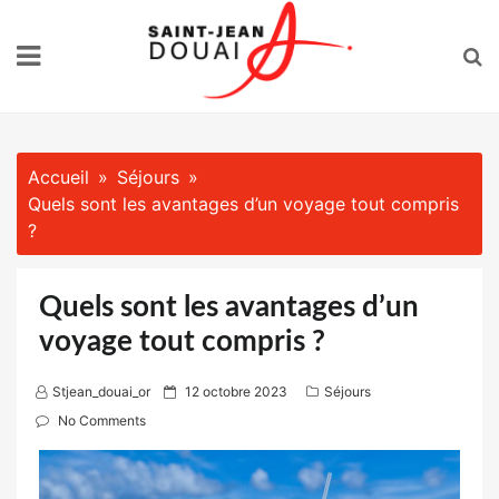
Skip
to
content
Accueil
Séjours
Quels sont les avantages d’un voyage tout compris
?
Quels sont les avantages d’un
voyage tout compris ?
P
Stjean_douai_or
12 octobre 2023
Séjours
o
No Comments
s
t
e