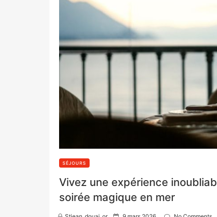
SÉJOURS
Vivez une expérience inoubliabl
soirée magique en mer
P
Stjean_douai_or
9 mars 2026
No Comments