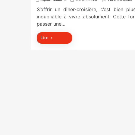
o
S’offrir un dîner-croisière, c’est bien pl
s
t
inoubliable à vivre absolument. Cette fo
e
passer une…
d
o
n
Lire